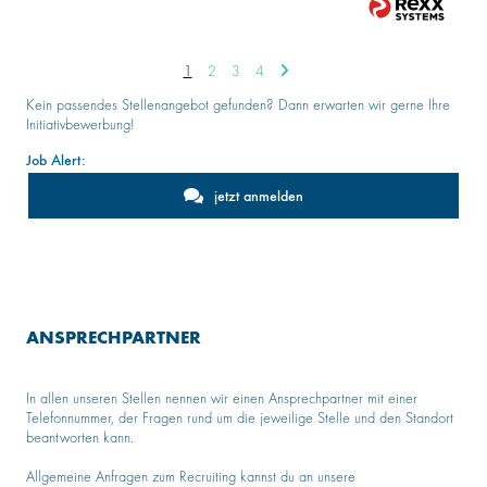
1
2
3
4
Kein passendes Stellenangebot gefunden? Dann erwarten wir gerne Ihre
Initiativbewerbung!
Job Alert:
jetzt anmelden
ANSPRECHPARTNER
In allen unseren Stellen nennen wir einen Ansprechpartner mit einer
Telefonnummer, der Fragen rund um die jeweilige Stelle und den Standort
beantworten kann.
Allgemeine Anfragen zum Recruiting kannst du an unsere