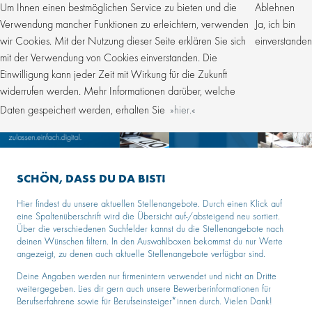
Um Ihnen einen bestmöglichen Service zu bieten und die
Ablehnen
Verwendung mancher Funktionen zu erleichtern, verwenden
Ja, ich bin
wir Cookies. Mit der Nutzung dieser Seite erklären Sie sich
einverstanden
mit der Verwendung von Cookies einverstanden. Die
Einwilligung kann jeder Zeit mit Wirkung für die Zukunft
widerrufen werden. Mehr Informationen darüber, welche
Daten gespeichert werden, erhalten Sie
hier.
SCHÖN, DASS DU DA BIST!
Hier findest du unsere aktuellen Stellenangebote. Durch einen Klick auf
eine Spaltenüberschrift wird die Übersicht auf-/absteigend neu sortiert.
Über die verschiedenen Suchfelder kannst du die Stellenangebote nach
deinen Wünschen filtern. In den Auswahlboxen bekommst du nur Werte
angezeigt, zu denen auch aktuelle Stellenangebote verfügbar sind.
Deine Angaben werden nur firmenintern verwendet und nicht an Dritte
weitergegeben. Lies dir gern auch unsere Bewerberinformationen für
Berufserfahrene sowie für Berufseinsteiger*innen durch. Vielen Dank!