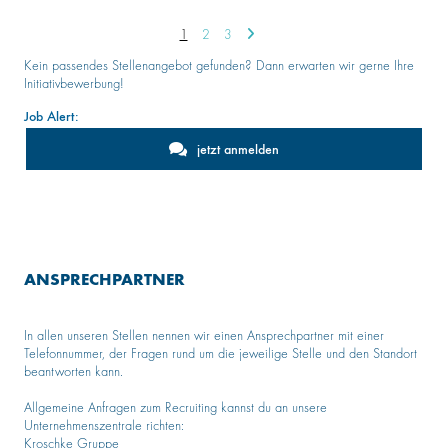
1
2
3
Kein passendes Stellenangebot gefunden? Dann erwarten wir gerne Ihre
Initiativbewerbung!
Job Alert:
jetzt anmelden
ANSPRECHPARTNER
In allen unseren Stellen nennen wir einen Ansprechpartner mit einer
Telefonnummer, der Fragen rund um die jeweilige Stelle und den Standort
beantworten kann.
Allgemeine Anfragen zum Recruiting kannst du an unsere
Unternehmenszentrale richten:
Kroschke Gruppe