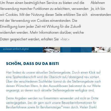
Um Ihnen einen bestmöglichen Service zu bieten und die
Ablehnen
Verwendung mancher Funktionen zu erleichtern, verwenden
Ja, ich bin
wir Cookies. Mit der Nutzung dieser Seite erklären Sie sich
einverstanden
mit der Verwendung von Cookies einverstanden. Die
Einwilligung kann jeder Zeit mit Wirkung für die Zukunft
widerrufen werden. Mehr Informationen darüber, welche
Daten gespeichert werden, erhalten Sie
hier.
SCHÖN, DASS DU DA BIST!
Hier findest du unsere aktuellen Stellenangebote. Durch einen Klick auf
eine Spaltenüberschrift wird die Übersicht auf-/absteigend neu sortiert.
Über die verschiedenen Suchfelder kannst du die Stellenangebote nach
deinen Wünschen filtern. In den Auswahlboxen bekommst du nur Werte
angezeigt, zu denen auch aktuelle Stellenangebote verfügbar sind.
Deine Angaben werden nur firmenintern verwendet und nicht an Dritte
weitergegeben. Lies dir gern auch unsere Bewerberinformationen für
Berufserfahrene sowie für Berufseinsteiger*innen durch. Vielen Dank!