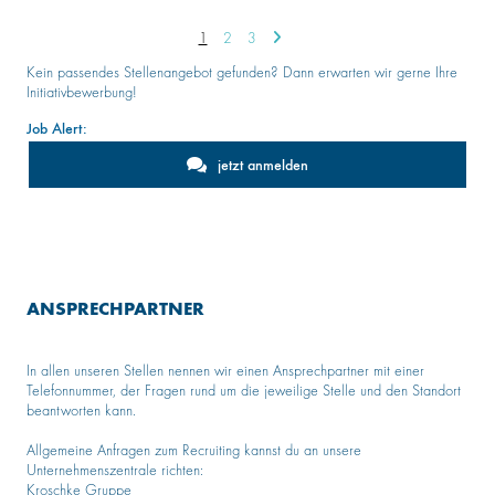
1
2
3
Kein passendes Stellenangebot gefunden? Dann erwarten wir gerne Ihre
Initiativbewerbung!
Job Alert:
jetzt anmelden
ANSPRECHPARTNER
In allen unseren Stellen nennen wir einen Ansprechpartner mit einer
Telefonnummer, der Fragen rund um die jeweilige Stelle und den Standort
beantworten kann.
Allgemeine Anfragen zum Recruiting kannst du an unsere
Unternehmenszentrale richten:
Kroschke Gruppe