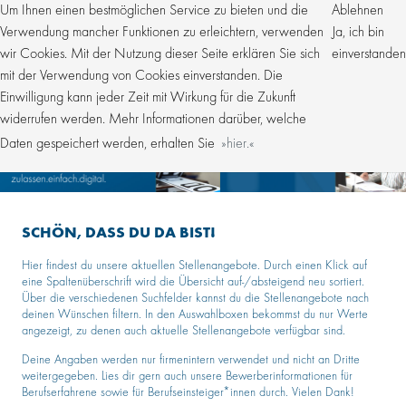
Um Ihnen einen bestmöglichen Service zu bieten und die
Ablehnen
Verwendung mancher Funktionen zu erleichtern, verwenden
Ja, ich bin
wir Cookies. Mit der Nutzung dieser Seite erklären Sie sich
einverstanden
mit der Verwendung von Cookies einverstanden. Die
Einwilligung kann jeder Zeit mit Wirkung für die Zukunft
widerrufen werden. Mehr Informationen darüber, welche
Daten gespeichert werden, erhalten Sie
hier.
SCHÖN, DASS DU DA BIST!
Hier findest du unsere aktuellen Stellenangebote. Durch einen Klick auf
eine Spaltenüberschrift wird die Übersicht auf-/absteigend neu sortiert.
Über die verschiedenen Suchfelder kannst du die Stellenangebote nach
deinen Wünschen filtern. In den Auswahlboxen bekommst du nur Werte
angezeigt, zu denen auch aktuelle Stellenangebote verfügbar sind.
Deine Angaben werden nur firmenintern verwendet und nicht an Dritte
weitergegeben. Lies dir gern auch unsere Bewerberinformationen für
Berufserfahrene sowie für Berufseinsteiger*innen durch. Vielen Dank!