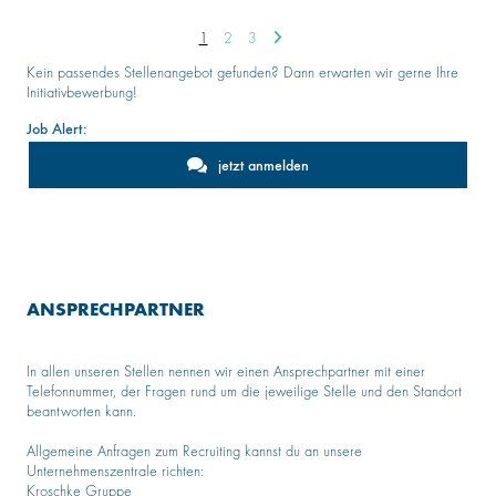
1
2
3
Kein passendes Stellenangebot gefunden? Dann erwarten wir gerne Ihre
Initiativbewerbung!
Job Alert:
jetzt anmelden
ANSPRECHPARTNER
In allen unseren Stellen nennen wir einen Ansprechpartner mit einer
Telefonnummer, der Fragen rund um die jeweilige Stelle und den Standort
beantworten kann.
Allgemeine Anfragen zum Recruiting kannst du an unsere
Unternehmenszentrale richten:
Kroschke Gruppe