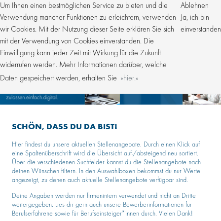
Um Ihnen einen bestmöglichen Service zu bieten und die
Ablehnen
Verwendung mancher Funktionen zu erleichtern, verwenden
Ja, ich bin
wir Cookies. Mit der Nutzung dieser Seite erklären Sie sich
einverstanden
mit der Verwendung von Cookies einverstanden. Die
Einwilligung kann jeder Zeit mit Wirkung für die Zukunft
widerrufen werden. Mehr Informationen darüber, welche
Daten gespeichert werden, erhalten Sie
hier.
SCHÖN, DASS DU DA BIST!
Hier findest du unsere aktuellen Stellenangebote. Durch einen Klick auf
eine Spaltenüberschrift wird die Übersicht auf-/absteigend neu sortiert.
Über die verschiedenen Suchfelder kannst du die Stellenangebote nach
deinen Wünschen filtern. In den Auswahlboxen bekommst du nur Werte
angezeigt, zu denen auch aktuelle Stellenangebote verfügbar sind.
Deine Angaben werden nur firmenintern verwendet und nicht an Dritte
weitergegeben. Lies dir gern auch unsere Bewerberinformationen für
Berufserfahrene sowie für Berufseinsteiger*innen durch. Vielen Dank!