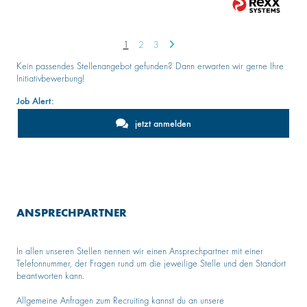
1
2
3
Kein passendes Stellenangebot gefunden? Dann erwarten wir gerne Ihre
Initiativbewerbung!
Job Alert:
jetzt anmelden
ANSPRECHPARTNER
In allen unseren Stellen nennen wir einen Ansprechpartner mit einer
Telefonnummer, der Fragen rund um die jeweilige Stelle und den Standort
beantworten kann.
Allgemeine Anfragen zum Recruiting kannst du an unsere