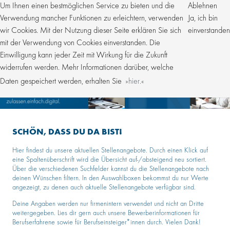
Um Ihnen einen bestmöglichen Service zu bieten und die
Ablehnen
Verwendung mancher Funktionen zu erleichtern, verwenden
Ja, ich bin
wir Cookies. Mit der Nutzung dieser Seite erklären Sie sich
einverstanden
mit der Verwendung von Cookies einverstanden. Die
Einwilligung kann jeder Zeit mit Wirkung für die Zukunft
widerrufen werden. Mehr Informationen darüber, welche
Daten gespeichert werden, erhalten Sie
hier.
SCHÖN, DASS DU DA BIST!
Hier findest du unsere aktuellen Stellenangebote. Durch einen Klick auf
eine Spaltenüberschrift wird die Übersicht auf-/absteigend neu sortiert.
Über die verschiedenen Suchfelder kannst du die Stellenangebote nach
deinen Wünschen filtern. In den Auswahlboxen bekommst du nur Werte
angezeigt, zu denen auch aktuelle Stellenangebote verfügbar sind.
Deine Angaben werden nur firmenintern verwendet und nicht an Dritte
weitergegeben. Lies dir gern auch unsere Bewerberinformationen für
Berufserfahrene sowie für Berufseinsteiger*innen durch. Vielen Dank!