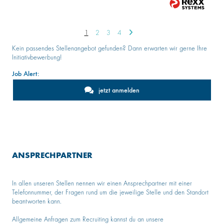
1
2
3
4
Kein passendes Stellenangebot gefunden? Dann erwarten wir gerne Ihre
Initiativbewerbung!
Job Alert:
jetzt anmelden
ANSPRECHPARTNER
In allen unseren Stellen nennen wir einen Ansprechpartner mit einer
Telefonnummer, der Fragen rund um die jeweilige Stelle und den Standort
beantworten kann.
Allgemeine Anfragen zum Recruiting kannst du an unsere