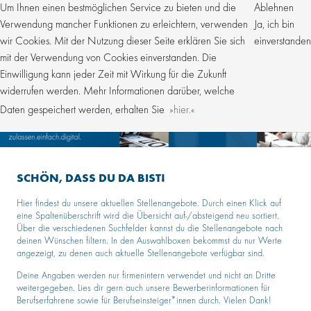
Um Ihnen einen bestmöglichen Service zu bieten und die
Ablehnen
Verwendung mancher Funktionen zu erleichtern, verwenden
Ja, ich bin
wir Cookies. Mit der Nutzung dieser Seite erklären Sie sich
einverstanden
mit der Verwendung von Cookies einverstanden. Die
Einwilligung kann jeder Zeit mit Wirkung für die Zukunft
widerrufen werden. Mehr Informationen darüber, welche
Daten gespeichert werden, erhalten Sie
hier.
SCHÖN, DASS DU DA BIST!
Hier findest du unsere aktuellen Stellenangebote. Durch einen Klick auf
eine Spaltenüberschrift wird die Übersicht auf-/absteigend neu sortiert.
Über die verschiedenen Suchfelder kannst du die Stellenangebote nach
deinen Wünschen filtern. In den Auswahlboxen bekommst du nur Werte
angezeigt, zu denen auch aktuelle Stellenangebote verfügbar sind.
Deine Angaben werden nur firmenintern verwendet und nicht an Dritte
weitergegeben. Lies dir gern auch unsere Bewerberinformationen für
Berufserfahrene sowie für Berufseinsteiger*innen durch. Vielen Dank!