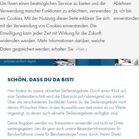
Um Ihnen einen bestmöglichen Service zu bieten und die
Ablehnen
Verwendung mancher Funktionen zu erleichtern, verwenden
Ja, ich bin
wir Cookies. Mit der Nutzung dieser Seite erklären Sie sich
einverstanden
mit der Verwendung von Cookies einverstanden. Die
Einwilligung kann jeder Zeit mit Wirkung für die Zukunft
widerrufen werden. Mehr Informationen darüber, welche
Daten gespeichert werden, erhalten Sie
hier.
SCHÖN, DASS DU DA BIST!
Hier findest du unsere aktuellen Stellenangebote. Durch einen Klick auf
eine Spaltenüberschrift wird die Übersicht auf-/absteigend neu sortiert.
Über die verschiedenen Suchfelder kannst du die Stellenangebote nach
deinen Wünschen filtern. In den Auswahlboxen bekommst du nur Werte
angezeigt, zu denen auch aktuelle Stellenangebote verfügbar sind.
Deine Angaben werden nur firmenintern verwendet und nicht an Dritte
weitergegeben. Lies dir gern auch unsere Bewerberinformationen für
Berufserfahrene sowie für Berufseinsteiger*innen durch. Vielen Dank!