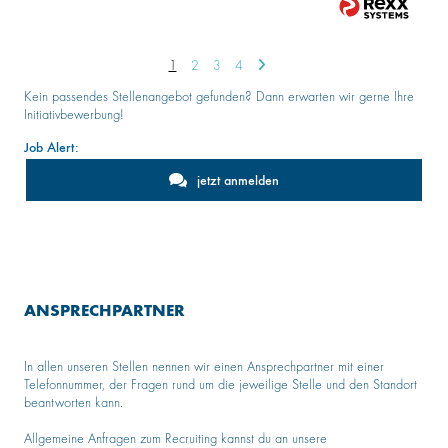
1
2
3
4
Kein passendes Stellenangebot gefunden? Dann erwarten wir gerne Ihre
Initiativbewerbung!
Job Alert:
jetzt anmelden
ANSPRECHPARTNER
In allen unseren Stellen nennen wir einen Ansprechpartner mit einer
Telefonnummer, der Fragen rund um die jeweilige Stelle und den Standort
beantworten kann.
Allgemeine Anfragen zum Recruiting kannst du an unsere