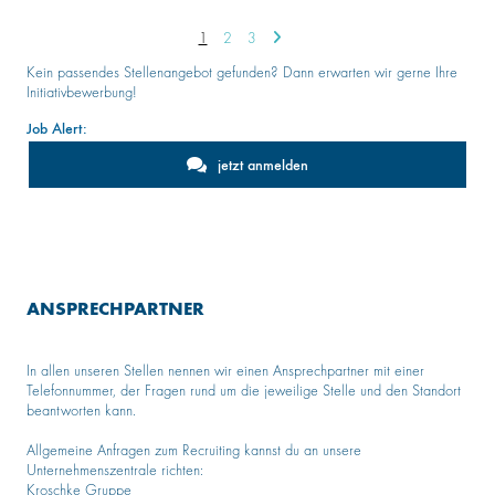
1
2
3
Kein passendes Stellenangebot gefunden? Dann erwarten wir gerne Ihre
Initiativbewerbung!
Job Alert:
jetzt anmelden
ANSPRECHPARTNER
In allen unseren Stellen nennen wir einen Ansprechpartner mit einer
Telefonnummer, der Fragen rund um die jeweilige Stelle und den Standort
beantworten kann.
Allgemeine Anfragen zum Recruiting kannst du an unsere
Unternehmenszentrale richten:
Kroschke Gruppe