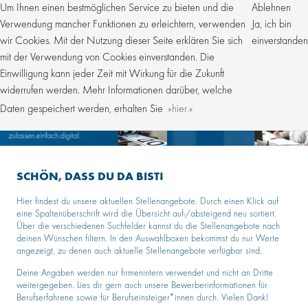
Um Ihnen einen bestmöglichen Service zu bieten und die
Ablehnen
Verwendung mancher Funktionen zu erleichtern, verwenden
Ja, ich bin
wir Cookies. Mit der Nutzung dieser Seite erklären Sie sich
einverstanden
mit der Verwendung von Cookies einverstanden. Die
Einwilligung kann jeder Zeit mit Wirkung für die Zukunft
widerrufen werden. Mehr Informationen darüber, welche
Daten gespeichert werden, erhalten Sie
hier.
SCHÖN, DASS DU DA BIST!
Hier findest du unsere aktuellen Stellenangebote. Durch einen Klick auf
eine Spaltenüberschrift wird die Übersicht auf-/absteigend neu sortiert.
Über die verschiedenen Suchfelder kannst du die Stellenangebote nach
deinen Wünschen filtern. In den Auswahlboxen bekommst du nur Werte
angezeigt, zu denen auch aktuelle Stellenangebote verfügbar sind.
Deine Angaben werden nur firmenintern verwendet und nicht an Dritte
weitergegeben. Lies dir gern auch unsere Bewerberinformationen für
Berufserfahrene sowie für Berufseinsteiger*innen durch. Vielen Dank!