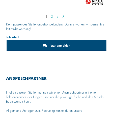
1
2
3
Kein passendes Stellenangebot gefunden? Dann erwarten wir gerne Ihre
Initiativbewerbung!
Job Alert:
jetzt anmelden
ANSPRECHPARTNER
In allen unseren Stellen nennen wir einen Ansprechpartner mit einer
Telefonnummer, der Fragen rund um die jeweilige Stelle und den Standort
beantworten kann.
Allgemeine Anfragen zum Recruiting kannst du an unsere