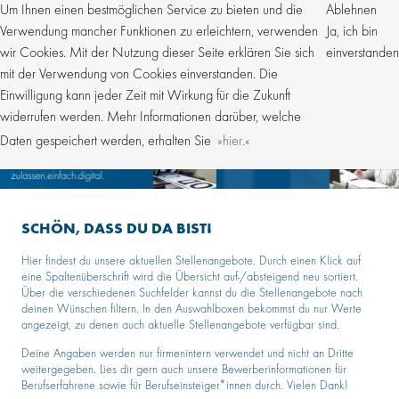
Um Ihnen einen bestmöglichen Service zu bieten und die
Ablehnen
Verwendung mancher Funktionen zu erleichtern, verwenden
Ja, ich bin
wir Cookies. Mit der Nutzung dieser Seite erklären Sie sich
einverstanden
mit der Verwendung von Cookies einverstanden. Die
Einwilligung kann jeder Zeit mit Wirkung für die Zukunft
widerrufen werden. Mehr Informationen darüber, welche
Daten gespeichert werden, erhalten Sie
hier.
SCHÖN, DASS DU DA BIST!
Hier findest du unsere aktuellen Stellenangebote. Durch einen Klick auf
eine Spaltenüberschrift wird die Übersicht auf-/absteigend neu sortiert.
Über die verschiedenen Suchfelder kannst du die Stellenangebote nach
deinen Wünschen filtern. In den Auswahlboxen bekommst du nur Werte
angezeigt, zu denen auch aktuelle Stellenangebote verfügbar sind.
Deine Angaben werden nur firmenintern verwendet und nicht an Dritte
weitergegeben. Lies dir gern auch unsere Bewerberinformationen für
Berufserfahrene sowie für Berufseinsteiger*innen durch. Vielen Dank!