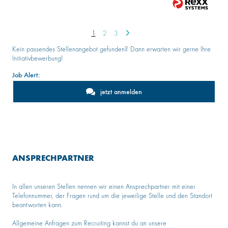
1
2
3
Kein passendes Stellenangebot gefunden? Dann erwarten wir gerne Ihre
Initiativbewerbung!
Job Alert:
jetzt anmelden
ANSPRECHPARTNER
In allen unseren Stellen nennen wir einen Ansprechpartner mit einer
Telefonnummer, der Fragen rund um die jeweilige Stelle und den Standort
beantworten kann.
Allgemeine Anfragen zum Recruiting kannst du an unsere