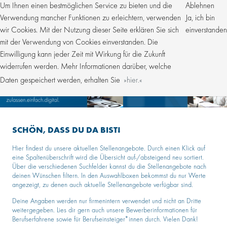
Um Ihnen einen bestmöglichen Service zu bieten und die
Ablehnen
Verwendung mancher Funktionen zu erleichtern, verwenden
Ja, ich bin
wir Cookies. Mit der Nutzung dieser Seite erklären Sie sich
einverstanden
mit der Verwendung von Cookies einverstanden. Die
Einwilligung kann jeder Zeit mit Wirkung für die Zukunft
widerrufen werden. Mehr Informationen darüber, welche
Daten gespeichert werden, erhalten Sie
hier.
SCHÖN, DASS DU DA BIST!
Hier findest du unsere aktuellen Stellenangebote. Durch einen Klick auf
eine Spaltenüberschrift wird die Übersicht auf-/absteigend neu sortiert.
Über die verschiedenen Suchfelder kannst du die Stellenangebote nach
deinen Wünschen filtern. In den Auswahlboxen bekommst du nur Werte
angezeigt, zu denen auch aktuelle Stellenangebote verfügbar sind.
Deine Angaben werden nur firmenintern verwendet und nicht an Dritte
weitergegeben. Lies dir gern auch unsere Bewerberinformationen für
Berufserfahrene sowie für Berufseinsteiger*innen durch. Vielen Dank!