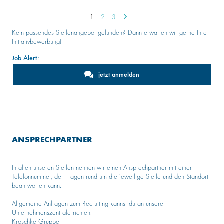
1
2
3
Kein passendes Stellenangebot gefunden? Dann erwarten wir gerne Ihre
Initiativbewerbung!
Job Alert:
jetzt anmelden
ANSPRECHPARTNER
In allen unseren Stellen nennen wir einen Ansprechpartner mit einer
Telefonnummer, der Fragen rund um die jeweilige Stelle und den Standort
beantworten kann.
Allgemeine Anfragen zum Recruiting kannst du an unsere
Unternehmenszentrale richten:
Kroschke Gruppe