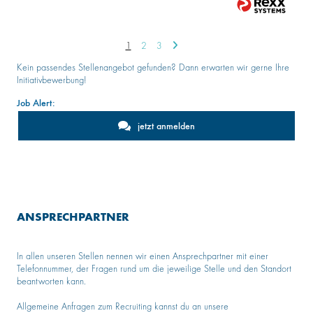
1
2
3
Kein passendes Stellenangebot gefunden? Dann erwarten wir gerne Ihre
Initiativbewerbung!
Job Alert:
jetzt anmelden
ANSPRECHPARTNER
In allen unseren Stellen nennen wir einen Ansprechpartner mit einer
Telefonnummer, der Fragen rund um die jeweilige Stelle und den Standort
beantworten kann.
Allgemeine Anfragen zum Recruiting kannst du an unsere