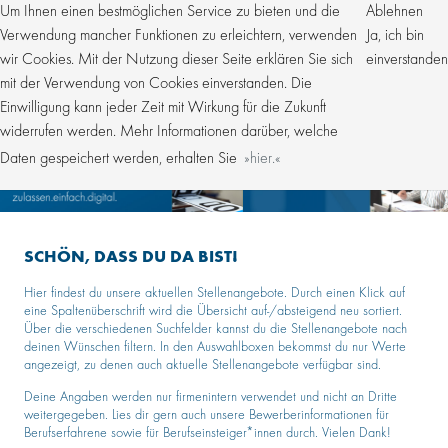
Um Ihnen einen bestmöglichen Service zu bieten und die
Ablehnen
Verwendung mancher Funktionen zu erleichtern, verwenden
Ja, ich bin
wir Cookies. Mit der Nutzung dieser Seite erklären Sie sich
einverstanden
mit der Verwendung von Cookies einverstanden. Die
Einwilligung kann jeder Zeit mit Wirkung für die Zukunft
widerrufen werden. Mehr Informationen darüber, welche
Daten gespeichert werden, erhalten Sie
hier.
SCHÖN, DASS DU DA BIST!
Hier findest du unsere aktuellen Stellenangebote. Durch einen Klick auf
eine Spaltenüberschrift wird die Übersicht auf-/absteigend neu sortiert.
Über die verschiedenen Suchfelder kannst du die Stellenangebote nach
deinen Wünschen filtern. In den Auswahlboxen bekommst du nur Werte
angezeigt, zu denen auch aktuelle Stellenangebote verfügbar sind.
Deine Angaben werden nur firmenintern verwendet und nicht an Dritte
weitergegeben. Lies dir gern auch unsere Bewerberinformationen für
Berufserfahrene sowie für Berufseinsteiger*innen durch. Vielen Dank!