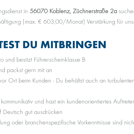
ngsdienst in
56070 Koblenz, Züchnerstraße 2a
suchen
häftigung (max. € 603,00/Monat) Verstärkung für uns
TEST DU MITBRINGEN
to und besitzt Führerscheinklasse B
und packst gern mit an
or Ort beim Kunden - Du behältst auch an turbulente
, kommunikativ und hast ein kundenorientiertes Auftrete
uf Deutsch gut ausdrücken
dung oder branchenspezifische Vorkenntnisse sind nich