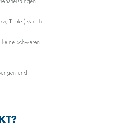
ienstleistungen
i, Tablet) wird für
- keine schweren
ssungen und –
KT?