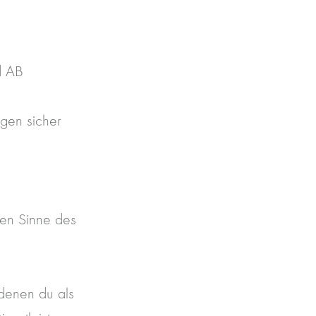
d AB
agen sicher
ten Sinne des
denen du als