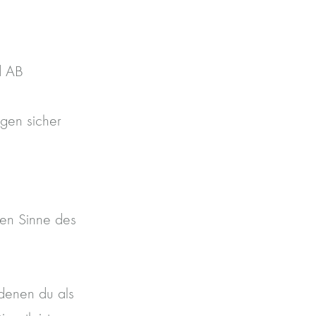
d AB
agen sicher
ten Sinne des
denen du als