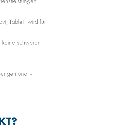
ienstleistungen
i, Tablet) wird für
- keine schweren
ssungen und –
KT?