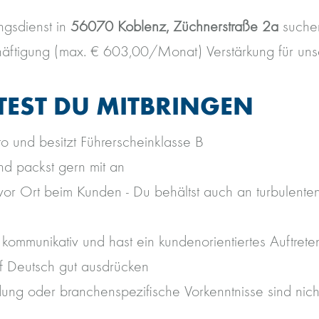
ngsdienst in
56070 Koblenz, Züchnerstraße 2a
suchen
häftigung (max. € 603,00/Monat) Verstärkung für uns
TEST DU MITBRINGEN
to und besitzt Führerscheinklasse B
und packst gern mit an
or Ort beim Kunden - Du behältst auch an turbulente
, kommunikativ und hast ein kundenorientiertes Auftrete
uf Deutsch gut ausdrücken
dung oder branchenspezifische Vorkenntnisse sind nich