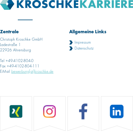
Zentrale
Allgemeine Links
Christoph Kroschke GmbH
Impressum
Ladestraße 1
Datenschutz
22926 Ahrensburg
Tel +49-4102-804-0
Fax +49-4102-804-111
E-Mail
bewerbung[at]kroschke.de