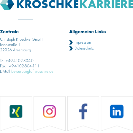
Zentrale
Allgemeine Links
Christoph Kroschke GmbH
Impressum
Ladestraße 1
Datenschutz
22926 Ahrensburg
Tel +49-4102-804-0
Fax +49-4102-804-111
E-Mail
bewerbung[at]kroschke.de