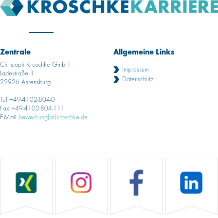
Zentrale
Allgemeine Links
Christoph Kroschke GmbH
Impressum
Ladestraße 1
Datenschutz
22926 Ahrensburg
Tel +49-4102-804-0
Fax +49-4102-804-111
E-Mail
bewerbung[at]kroschke.de