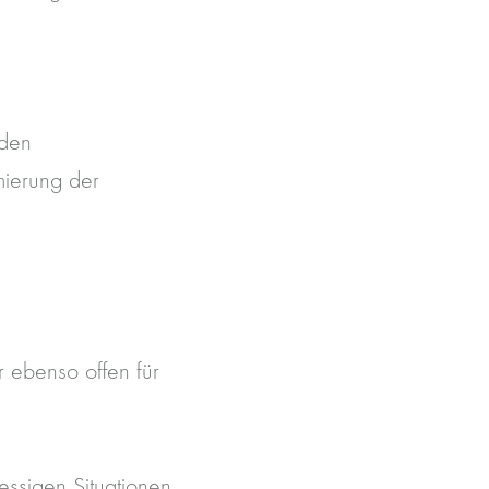
nden
imierung der
r ebenso offen für
ressigen Situationen