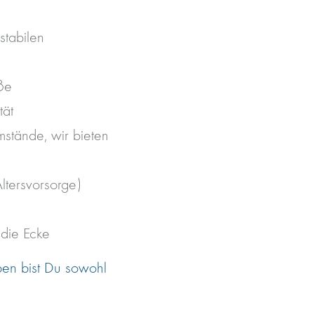
stabilen
ße
tät
mstände, wir bieten
ltersvorsorge)
 die Ecke
aben bist Du sowohl