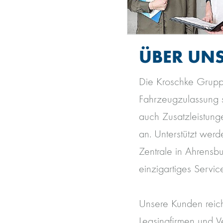
ÜBER UNS
Die Kroschke Gruppe
Fahrzeugzulassung s
auch Zusatzleistun
an. Unterstützt werd
Zentrale in Ahrensb
einzigartiges Servi
Unsere Kunden reic
Leasingfirmen und V