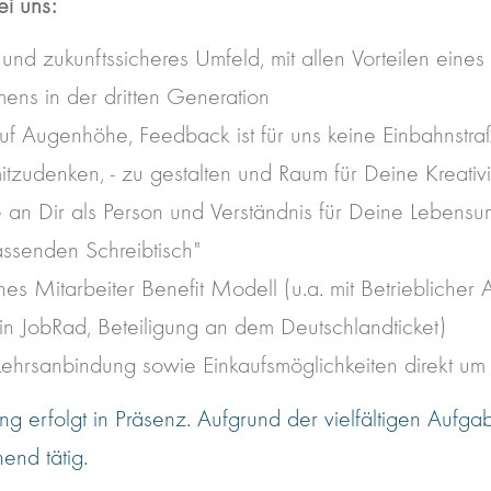
ei uns:
s und zukunftssicheres Umfeld, mit allen Vorteilen eines 
ens in der dritten Generation
uf Augenhöhe, Feedback ist für uns keine Einbahnstra
itzudenken, - zu gestalten und Raum für Deine Kreativi
se an Dir als Person und Verständnis für Deine Lebensu
assenden Schreibtisch"
s Mitarbeiter Benefit Modell (u.a. mit Betrieblicher A
in JobRad, Beteiligung an dem Deutschlandticket)
kehrsanbindung sowie Einkaufsmöglichkeiten direkt um
ng erfolgt in Präsenz. Aufgrund der vielfältigen Aufg
end tätig.