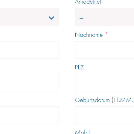
Anredetitel
---
Nachname
*
PLZ
Geburtsdatum (TT.MM.J
Mobil