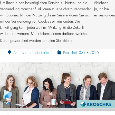
Um Ihnen einen bestmöglichen Service zu bieten und die
Ablehnen
Verwendung mancher Funktionen zu erleichtern, verwenden
Ja, ich bin
wir Cookies. Mit der Nutzung dieser Seite erklären Sie sich
einverstanden
mit der Verwendung von Cookies einverstanden. Die
Einwilligung kann jeder Zeit mit Wirkung für die Zukunft
KUNDENBETREUER (M/W/D) FÜR DIE KFZ-
ZULASSUNG
widerrufen werden. Mehr Informationen darüber, welche
Daten gespeichert werden, erhalten Sie
hier.
Kroschke Gruppe
Vollzeit
Ahrensburg, Ladestraße 1
Publiziert: 03.08.2026