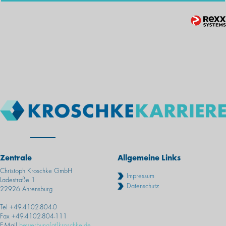
Zentrale
Allgemeine Links
Christoph Kroschke GmbH
Impressum
Ladestraße 1
Datenschutz
22926 Ahrensburg
Tel +49-4102-804-0
Fax +49-4102-804-111
E-Mail
bewerbung[at]kroschke.de