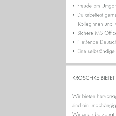
Freude am Umgang
Du arbeitest gern
Kolleginnen und 
Sichere MS Offic
Fließende Deutsch
Eine selbständige 
KROSCHKE BIETET
Wir bieten hervorra
sind ein unabhängig
Wir sind überzeugt 