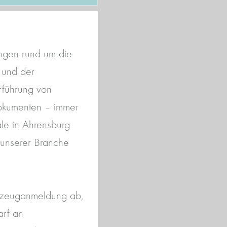
ungen rund um die
 und der
rführung von
dokumenten – immer
ale in Ahrensburg
n unserer Branche
hrzeuganmeldung ab,
arf an