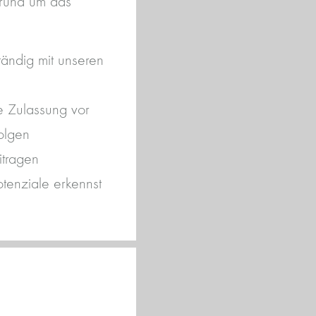
 rund um das
tändig mit unseren
ie Zulassung vor
olgen
itragen
tenziale erkennst