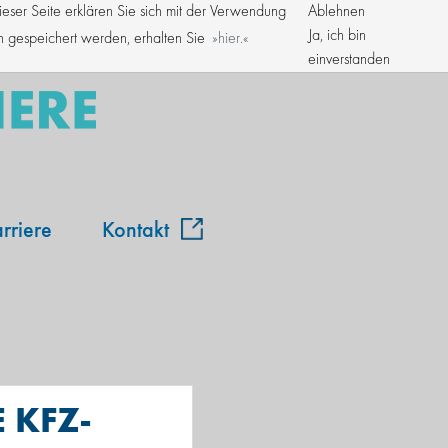
ser Seite erklären Sie sich mit der Verwendung
Ablehnen
Kroschke Gruppe
Ja, ich bin
en gespeichert werden, erhalten Sie
hier.
einverstanden
rriere
Kontakt
 KFZ-