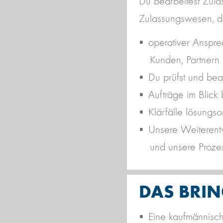
Du bearbeitest Zula
Zulassungswesen, d
operativer Anspre
Kunden, Partnern 
Du prüfst und bea
Aufträge im Blick
Klärfälle lösungso
Unsere Weiterentw
und unsere Prozes
DAS BRIN
Eine kaufmännisch