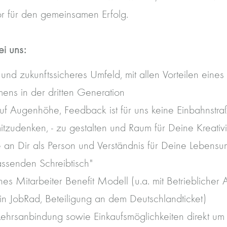
r für den gemeinsamen Erfolg.
ei uns:
s und zukunftssicheres Umfeld, mit allen Vorteilen eines 
ens in der dritten Generation
uf Augenhöhe, Feedback ist für uns keine Einbahnstra
itzudenken, - zu gestalten und Raum für Deine Kreativi
se an Dir als Person und Verständnis für Deine Lebensu
assenden Schreibtisch"
s Mitarbeiter Benefit Modell (u.a. mit Betrieblicher A
in JobRad, Beteiligung an dem Deutschlandticket)
kehrsanbindung sowie Einkaufsmöglichkeiten direkt um