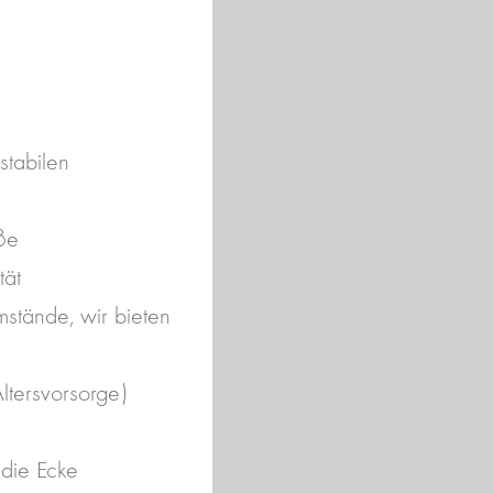
stabilen
ße
tät
mstände, wir bieten
ltersvorsorge)
 die Ecke