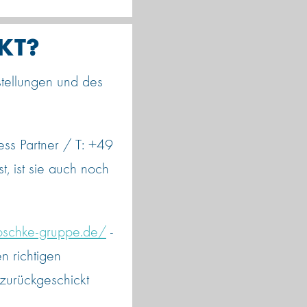
KT?
stellungen und des
ess Partner / T: +49
st, ist sie auch noch
kroschke-gruppe.de/
-
 richtigen
zurückgeschickt