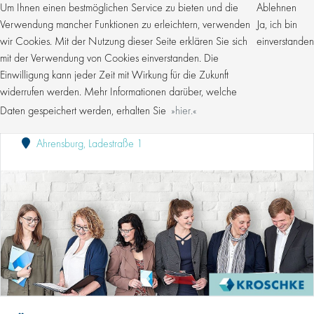
Um Ihnen einen bestmöglichen Service zu bieten und die
Ablehnen
Verwendung mancher Funktionen zu erleichtern, verwenden
Ja, ich bin
wir Cookies. Mit der Nutzung dieser Seite erklären Sie sich
einverstanden
mit der Verwendung von Cookies einverstanden. Die
Einwilligung kann jeder Zeit mit Wirkung für die Zukunft
MITARBEITER AUFTRAGSVORBEREITUNG (M/W/D)
FÜR DIE KFZ-ZULASSUNG
widerrufen werden. Mehr Informationen darüber, welche
Daten gespeichert werden, erhalten Sie
hier.
Kroschke Gruppe
Publiziert: 03.06.2026
Ahrensburg, Ladestraße 1