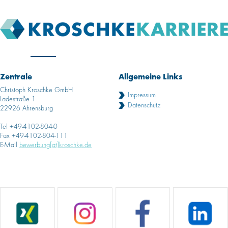
Zentrale
Allgemeine Links
Christoph Kroschke GmbH
Impressum
Ladestraße 1
Datenschutz
22926 Ahrensburg
Tel +49-4102-804-0
Fax +49-4102-804-111
E-Mail
bewerbung[at]kroschke.de