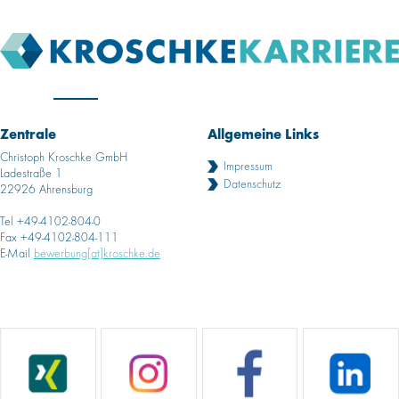
Zentrale
Allgemeine Links
Christoph Kroschke GmbH
Impressum
Ladestraße 1
Datenschutz
22926 Ahrensburg
Tel +49-4102-804-0
Fax +49-4102-804-111
E-Mail
bewerbung[at]kroschke.de