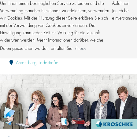
Um Ihnen einen bestmöglichen Service zu bieten und die
Ablehnen
Verwendung mancher Funktionen zu erleichtern, verwenden
Ja, ich bin
wir Cookies. Mit der Nutzung dieser Seite erklären Sie sich
einverstanden
mit der Verwendung von Cookies einverstanden. Die
Einwilligung kann jeder Zeit mit Wirkung für die Zukunft
MITARBEITER AUFTRAGSVORBEREITUNG (M/W/D)
FÜR DIE KFZ-ZULASSUNG
widerrufen werden. Mehr Informationen darüber, welche
Daten gespeichert werden, erhalten Sie
hier.
Kroschke Gruppe
Publiziert: 03.06.2026
Ahrensburg, Ladestraße 1