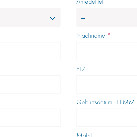
Anredetitel
---
Nachname
*
PLZ
Geburtsdatum (TT.MM.J
Mobil