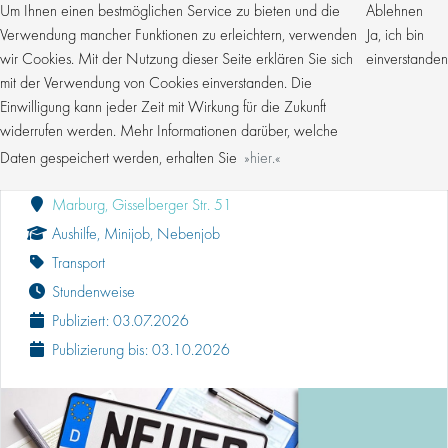
Um Ihnen einen bestmöglichen Service zu bieten und die
Ablehnen
Verwendung mancher Funktionen zu erleichtern, verwenden
Ja, ich bin
wir Cookies. Mit der Nutzung dieser Seite erklären Sie sich
einverstanden
mit der Verwendung von Cookies einverstanden. Die
Einwilligung kann jeder Zeit mit Wirkung für die Zukunft
SACHBEARBEITER (M/W/D) IM KFZ/
ZULASSUNGSDIENST MINIJOB
widerrufen werden. Mehr Informationen darüber, welche
Daten gespeichert werden, erhalten Sie
hier.
Kroschke Gruppe
Marburg, Gisselberger Str. 51
Aushilfe, Minijob, Nebenjob
Transport
Stundenweise
Publiziert: 03.07.2026
Publizierung bis: 03.10.2026