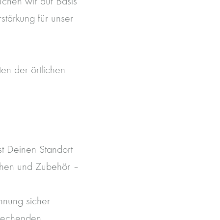
uchen wir auf Basis
tärkung für unser
ten der örtlichen
st Deinen Standort
chen und Zubehör –
hnung sicher
sprechenden