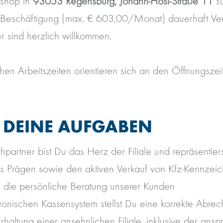
rshop in
93053 Regensburg, Johann-Hösl-Straße 11
s
 Beschäftigung (max. € 603,00/Monat) dauerhaft Vers
r sind herzlich willkommen.
chen Arbeitszeiten orientieren sich an den Öffnungszei
.
 DEINE AUFGABEN
hpartner bist Du das Herz der Filiale und repräsentier
s Prägen sowie den aktiven Verkauf von Kfz-Kennzei
 die persönliche Beratung unserer Kunden
ronischen Kassensystem stellst Du eine korrekte Abrec
Erhaltung einer ansehnlichen Filiale, inklusive der an