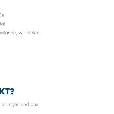
ße
tät
mstände, wir bieten
KT?
stellungen und des