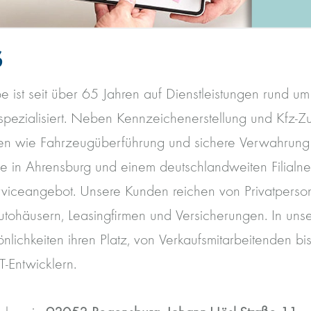
S
 ist seit über 65 Jahren auf Dienstleistungen rund um
pezialisiert. Neben Kennzeichenerstellung und Kfz-Zu
gen wie Fahrzeugüberführung und sichere Verwahrun
le in Ahrensburg und einem deutschlandweiten Filialne
erviceangebot. Unsere Kunden reichen von Privatperso
tohäusern, Leasingfirmen und Versicherungen. In uns
nlichkeiten ihren Platz, von Verkaufsmitarbeitenden bi
T-Entwicklern.