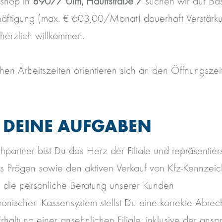
rshop in
89077 Ulm, Hauffstraße 7
suchen wir auf Bas
äftigung (max. € 603,00/Monat) dauerhaft Verstärku
 herzlich willkommen.
chen Arbeitszeiten orientieren sich an den Öffnungszei
.
 DEINE AUFGABEN
hpartner bist Du das Herz der Filiale und repräsentier
s Prägen sowie den aktiven Verkauf von Kfz-Kennzei
 die persönliche Beratung unserer Kunden
ronischen Kassensystem stellst Du eine korrekte Abrec
Erhaltung einer ansehnlichen Filiale, inklusive der an