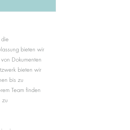
 die
lassung bieten wir
g von Dokumenten
tzwerk bieten wir
nen bis zu
erem Team finden
s zu