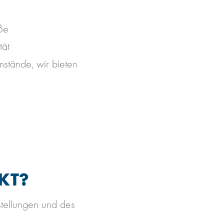
ße
tät
mstände, wir bieten
KT?
stellungen und des