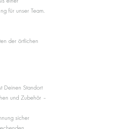
is einer
ng für unser Team.
ten der örtlichen
st Deinen Standort
chen und Zubehör –
hnung sicher
sprechenden