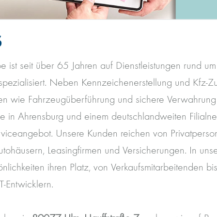
S
 ist seit über 65 Jahren auf Dienstleistungen rund um
pezialisiert. Neben Kennzeichenerstellung und Kfz-Zu
gen wie Fahrzeugüberführung und sichere Verwahrun
le in Ahrensburg und einem deutschlandweiten Filialne
erviceangebot. Unsere Kunden reichen von Privatperso
tohäusern, Leasingfirmen und Versicherungen. In uns
nlichkeiten ihren Platz, von Verkaufsmitarbeitenden bi
T-Entwicklern.