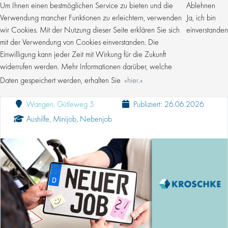
Um Ihnen einen bestmöglichen Service zu bieten und die
Ablehnen
Verwendung mancher Funktionen zu erleichtern, verwenden
Ja, ich bin
wir Cookies. Mit der Nutzung dieser Seite erklären Sie sich
einverstanden
mit der Verwendung von Cookies einverstanden. Die
Einwilligung kann jeder Zeit mit Wirkung für die Zukunft
VERKÄUFER (M/W/D) MINIJOB FLEXIBEL FÜR
WANGEN
widerrufen werden. Mehr Informationen darüber, welche
Daten gespeichert werden, erhalten Sie
hier.
Kroschke Gruppe
Verkauf, Einzelhandel
Wangen, Gütleweg 5
Publiziert: 26.06.2026
Aushilfe, Minijob, Nebenjob