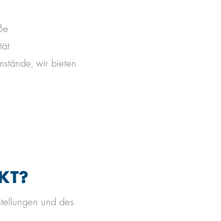
ße
tät
mstände, wir bieten
KT?
stellungen und des