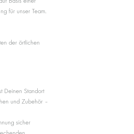
auf Basis einer
ng für unser Team.
ten der örtlichen
st Deinen Standort
chen und Zubehör –
hnung sicher
sprechenden