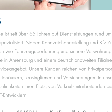
S
 ist seit über 65 Jahren auf Dienstleistungen rund um
pezialisiert. Neben Kennzeichenerstellung und Kfz-Zu
gen wie Fahrzeugüberführung und sichere Verwahrun
le in Ahrensburg und einem deutschlandweiten Filialne
erviceangebot. Unsere Kunden reichen von Privatperso
tohäusern, Leasingfirmen und Versicherungen. In uns
nlichkeiten ihren Platz, von Verkaufsmitarbeitenden bi
T-Entwicklern.