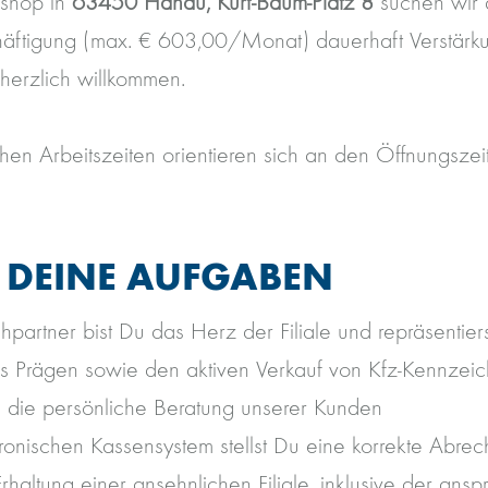
rshop in
63450 Hanau, Kurt-Baum-Platz 8
suchen wir 
äftigung (max. € 603,00/Monat) dauerhaft Verstärku
 herzlich willkommen.
chen Arbeitszeiten orientieren sich an den Öffnungszei
.
 DEINE AUFGABEN
hpartner bist Du das Herz der Filiale und repräsentier
s Prägen sowie den aktiven Verkauf von Kfz-Kennzei
 die persönliche Beratung unserer Kunden
ronischen Kassensystem stellst Du eine korrekte Abrec
Erhaltung einer ansehnlichen Filiale, inklusive der an