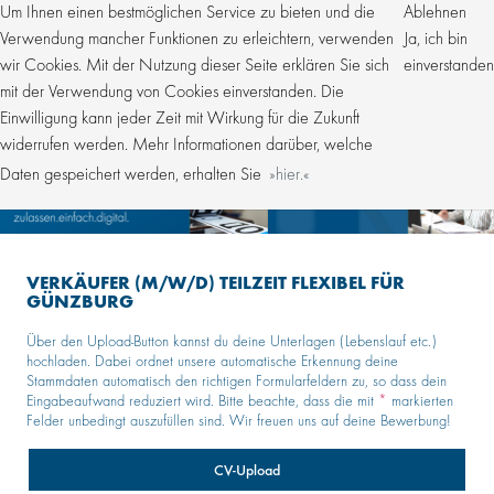
Um Ihnen einen bestmöglichen Service zu bieten und die
Ablehnen
Verwendung mancher Funktionen zu erleichtern, verwenden
Ja, ich bin
wir Cookies. Mit der Nutzung dieser Seite erklären Sie sich
einverstanden
mit der Verwendung von Cookies einverstanden. Die
Einwilligung kann jeder Zeit mit Wirkung für die Zukunft
widerrufen werden. Mehr Informationen darüber, welche
Daten gespeichert werden, erhalten Sie
hier.
VERKÄUFER (M/W/D) TEILZEIT FLEXIBEL FÜR
GÜNZBURG
Über den Upload-Button kannst du deine Unterlagen (Lebenslauf etc.)
hochladen. Dabei ordnet unsere automatische Erkennung deine
Stammdaten automatisch den richtigen Formularfeldern zu, so dass dein
Eingabeaufwand reduziert wird. Bitte beachte, dass die mit
*
markierten
Felder unbedingt auszufüllen sind. Wir freuen uns auf deine Bewerbung!
CV-Upload