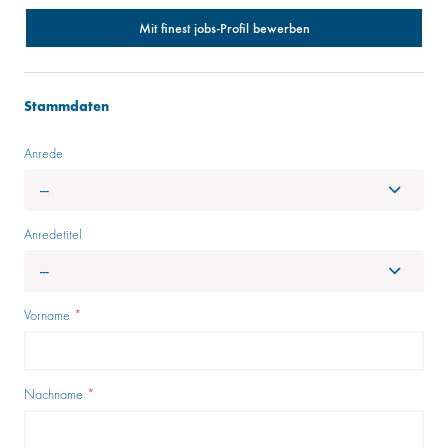
Mit finest jobs-Profil bewerben
Stammdaten
Anrede
---
Anredetitel
---
Vorname
*
Nachname
*