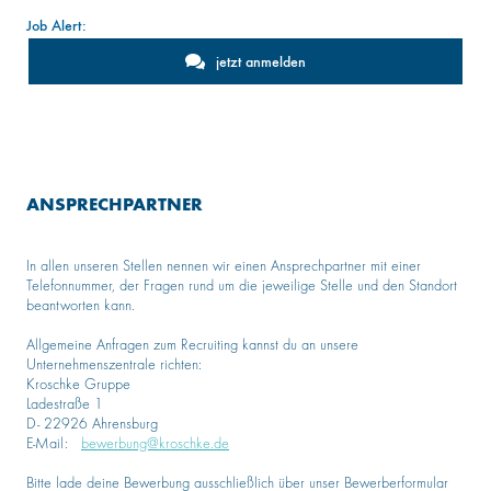
Job Alert:
jetzt anmelden
ANSPRECHPARTNER
In allen unseren Stellen nennen wir einen Ansprechpartner mit einer
Telefonnummer, der Fragen rund um die jeweilige Stelle und den Standort
beantworten kann.
Allgemeine Anfragen zum Recruiting kannst du an unsere
Unternehmenszentrale richten:
Kroschke Gruppe
Ladestraße 1
D- 22926 Ahrensburg
E-Mail:
bewerbung@kroschke.de
Bitte lade deine Bewerbung ausschließlich über unser Bewerberformular