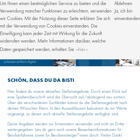
Um Ihnen einen bestmöglichen Service zu bieten und die
Ablehnen
Verwendung mancher Funktionen zu erleichtern, verwenden
Ja, ich bin
wir Cookies. Mit der Nutzung dieser Seite erklären Sie sich
einverstanden
mit der Verwendung von Cookies einverstanden. Die
Einwilligung kann jeder Zeit mit Wirkung für die Zukunft
widerrufen werden. Mehr Informationen darüber, welche
Daten gespeichert werden, erhalten Sie
hier.
SCHÖN, DASS DU DA BIST!
Hier findest du unsere aktuellen Stellenangebote. Durch einen Klick auf
eine Spaltenüberschrift wird die Übersicht auf-/absteigend neu sortiert.
Über die verschiedenen Suchfelder kannst du die Stellenangebote nach
deinen Wünschen filtern. In den Auswahlboxen bekommst du nur Werte
angezeigt, zu denen auch aktuelle Stellenangebote verfügbar sind.
Deine Angaben werden nur firmenintern verwendet und nicht an Dritte
weitergegeben. Lies dir gern auch unsere Bewerberinformationen für
Berufserfahrene sowie für Berufseinsteiger*innen durch. Vielen Dank!