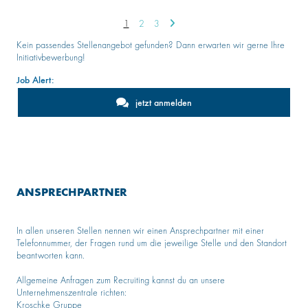
1
2
3
Kein passendes Stellenangebot gefunden? Dann erwarten wir gerne Ihre
Initiativbewerbung!
Job Alert:
jetzt anmelden
ANSPRECHPARTNER
In allen unseren Stellen nennen wir einen Ansprechpartner mit einer
Telefonnummer, der Fragen rund um die jeweilige Stelle und den Standort
beantworten kann.
Allgemeine Anfragen zum Recruiting kannst du an unsere
Unternehmenszentrale richten:
Kroschke Gruppe