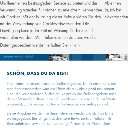
Um Ihnen einen bestmöglichen Service zu bieten und die
Ablehnen
Verwendung mancher Funktionen zu erleichtern, verwenden
Ja, ich bin
wir Cookies. Mit der Nutzung dieser Seite erklären Sie sich
einverstanden
mit der Verwendung von Cookies einverstanden. Die
Einwilligung kann jeder Zeit mit Wirkung für die Zukunft
widerrufen werden. Mehr Informationen darüber, welche
Daten gespeichert werden, erhalten Sie
hier.
SCHÖN, DASS DU DA BIST!
Hier findest du unsere aktuellen Stellenangebote. Durch einen Klick auf
eine Spaltenüberschrift wird die Übersicht auf-/absteigend neu sortiert.
Über die verschiedenen Suchfelder kannst du die Stellenangebote nach
deinen Wünschen filtern. In den Auswahlboxen bekommst du nur Werte
angezeigt, zu denen auch aktuelle Stellenangebote verfügbar sind.
Deine Angaben werden nur firmenintern verwendet und nicht an Dritte
weitergegeben. Lies dir gern auch unsere Bewerberinformationen für
Berufserfahrene sowie für Berufseinsteiger*innen durch. Vielen Dank!