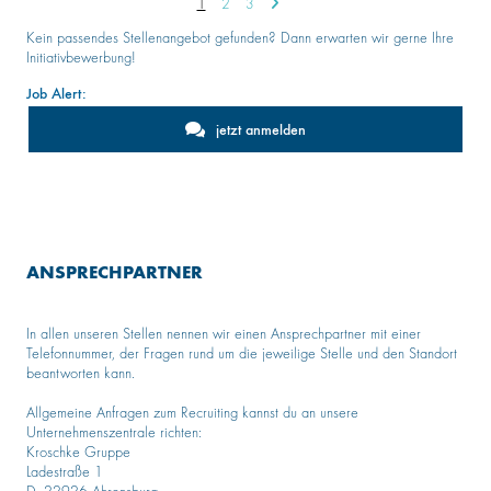
1
2
3
Kein passendes Stellenangebot gefunden? Dann erwarten wir gerne Ihre
Initiativbewerbung!
Job Alert:
jetzt anmelden
ANSPRECHPARTNER
In allen unseren Stellen nennen wir einen Ansprechpartner mit einer
Telefonnummer, der Fragen rund um die jeweilige Stelle und den Standort
beantworten kann.
Allgemeine Anfragen zum Recruiting kannst du an unsere
Unternehmenszentrale richten:
Kroschke Gruppe
Ladestraße 1