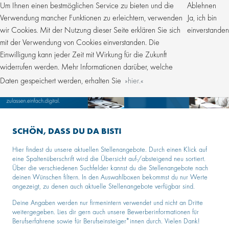
Um Ihnen einen bestmöglichen Service zu bieten und die
Ablehnen
Verwendung mancher Funktionen zu erleichtern, verwenden
Ja, ich bin
wir Cookies. Mit der Nutzung dieser Seite erklären Sie sich
einverstanden
mit der Verwendung von Cookies einverstanden. Die
Einwilligung kann jeder Zeit mit Wirkung für die Zukunft
widerrufen werden. Mehr Informationen darüber, welche
Daten gespeichert werden, erhalten Sie
hier.
SCHÖN, DASS DU DA BIST!
Hier findest du unsere aktuellen Stellenangebote. Durch einen Klick auf
eine Spaltenüberschrift wird die Übersicht auf-/absteigend neu sortiert.
Über die verschiedenen Suchfelder kannst du die Stellenangebote nach
deinen Wünschen filtern. In den Auswahlboxen bekommst du nur Werte
angezeigt, zu denen auch aktuelle Stellenangebote verfügbar sind.
Deine Angaben werden nur firmenintern verwendet und nicht an Dritte
weitergegeben. Lies dir gern auch unsere Bewerberinformationen für
Berufserfahrene sowie für Berufseinsteiger*innen durch. Vielen Dank!