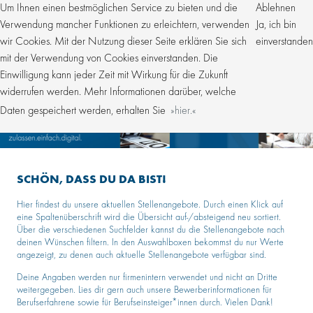
Um Ihnen einen bestmöglichen Service zu bieten und die
Ablehnen
Verwendung mancher Funktionen zu erleichtern, verwenden
Ja, ich bin
wir Cookies. Mit der Nutzung dieser Seite erklären Sie sich
einverstanden
mit der Verwendung von Cookies einverstanden. Die
Einwilligung kann jeder Zeit mit Wirkung für die Zukunft
widerrufen werden. Mehr Informationen darüber, welche
Daten gespeichert werden, erhalten Sie
hier.
SCHÖN, DASS DU DA BIST!
Hier findest du unsere aktuellen Stellenangebote. Durch einen Klick auf
eine Spaltenüberschrift wird die Übersicht auf-/absteigend neu sortiert.
Über die verschiedenen Suchfelder kannst du die Stellenangebote nach
deinen Wünschen filtern. In den Auswahlboxen bekommst du nur Werte
angezeigt, zu denen auch aktuelle Stellenangebote verfügbar sind.
Deine Angaben werden nur firmenintern verwendet und nicht an Dritte
weitergegeben. Lies dir gern auch unsere Bewerberinformationen für
Berufserfahrene sowie für Berufseinsteiger*innen durch. Vielen Dank!