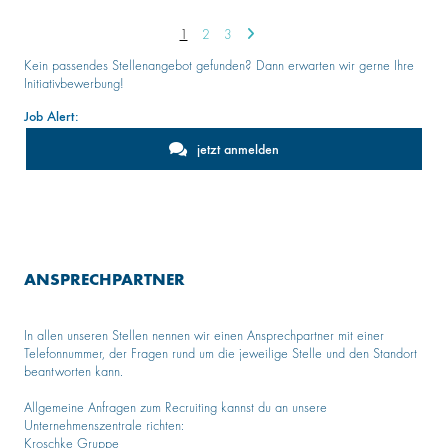
1
2
3
Kein passendes Stellenangebot gefunden? Dann erwarten wir gerne Ihre
Initiativbewerbung!
Job Alert:
jetzt anmelden
ANSPRECHPARTNER
In allen unseren Stellen nennen wir einen Ansprechpartner mit einer
Telefonnummer, der Fragen rund um die jeweilige Stelle und den Standort
beantworten kann.
Allgemeine Anfragen zum Recruiting kannst du an unsere
Unternehmenszentrale richten:
Kroschke Gruppe