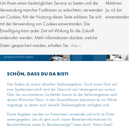
Um Ihnen einen bestmöglichen Service zu bieten und die
Ablehnen
Verwendung mancher Funktionen zu erleichtern, verwenden
Ja, ich bin
wir Cookies. Mit der Nutzung dieser Seite erklären Sie sich
einverstanden
mit der Verwendung von Cookies einverstanden. Die
Einwilligung kann jeder Zeit mit Wirkung für die Zukunft
widerrufen werden. Mehr Informationen darüber, welche
Daten gespeichert werden, erhalten Sie
hier.
SCHÖN, DASS DU DA BIST!
Hier findest du unsere aktuellen Stellenangebote. Durch einen Klick auf
eine Spaltenüberschrift wird die Übersicht auf-/absteigend neu sortiert.
Über die verschiedenen Suchfelder kannst du die Stellenangebote nach
deinen Wünschen filtern. In den Auswahlboxen bekommst du nur Werte
angezeigt, zu denen auch aktuelle Stellenangebote verfügbar sind.
Deine Angaben werden nur firmenintern verwendet und nicht an Dritte
weitergegeben. Lies dir gern auch unsere Bewerberinformationen für
Berufserfahrene sowie für Berufseinsteiger*innen durch. Vielen Dank!