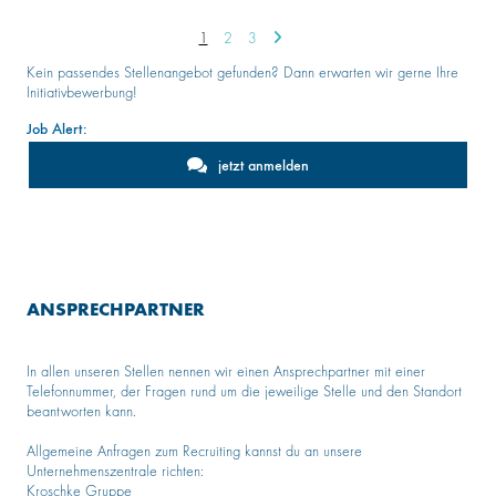
1
2
3
Kein passendes Stellenangebot gefunden? Dann erwarten wir gerne Ihre
Initiativbewerbung!
Job Alert:
jetzt anmelden
ANSPRECHPARTNER
In allen unseren Stellen nennen wir einen Ansprechpartner mit einer
Telefonnummer, der Fragen rund um die jeweilige Stelle und den Standort
beantworten kann.
Allgemeine Anfragen zum Recruiting kannst du an unsere
Unternehmenszentrale richten:
Kroschke Gruppe