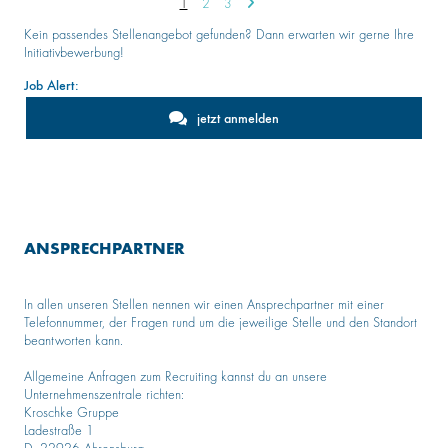
1
2
3
Kein passendes Stellenangebot gefunden? Dann erwarten wir gerne Ihre
Initiativbewerbung!
Job Alert:
jetzt anmelden
ANSPRECHPARTNER
In allen unseren Stellen nennen wir einen Ansprechpartner mit einer
Telefonnummer, der Fragen rund um die jeweilige Stelle und den Standort
beantworten kann.
Allgemeine Anfragen zum Recruiting kannst du an unsere
Unternehmenszentrale richten:
Kroschke Gruppe
Ladestraße 1