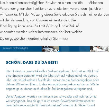
Um Ihnen einen bestmöglichen Service zu bieten und die
Ablehnen
Verwendung mancher Funktionen zu erleichtern, verwenden
Ja, ich bin
wir Cookies. Mit der Nutzung dieser Seite erklären Sie sich
einverstanden
mit der Verwendung von Cookies einverstanden. Die
Einwilligung kann jeder Zeit mit Wirkung für die Zukunft
widerrufen werden. Mehr Informationen darüber, welche
Daten gespeichert werden, erhalten Sie
hier.
SCHÖN, DASS DU DA BIST!
Hier findest du unsere aktuellen Stellenangebote. Durch einen Klick auf
eine Spaltenüberschrift wird die Übersicht auf-/absteigend neu sortiert.
Über die verschiedenen Suchfelder kannst du die Stellenangebote nach
deinen Wünschen filtern. In den Auswahlboxen bekommst du nur Werte
angezeigt, zu denen auch aktuelle Stellenangebote verfügbar sind.
Deine Angaben werden nur firmenintern verwendet und nicht an Dritte
weitergegeben. Lies dir gern auch unsere Bewerberinformationen für
Berufserfahrene sowie für Berufseinsteiger*innen durch. Vielen Dank!