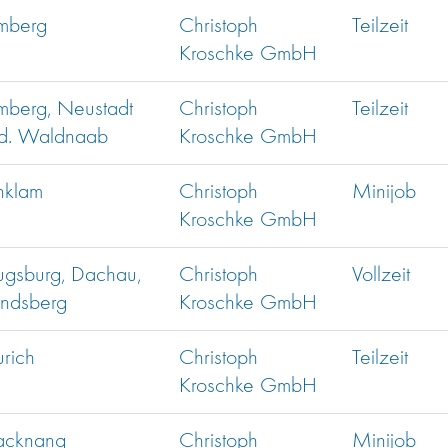
mberg
Christoph
Teilzeit
Kroschke GmbH
mberg, Neustadt
Christoph
Teilzeit
.d. Waldnaab
Kroschke GmbH
nklam
Christoph
Minijob
Kroschke GmbH
ugsburg, Dachau,
Christoph
Vollzeit
andsberg
Kroschke GmbH
rich
Christoph
Teilzeit
Kroschke GmbH
acknang
Christoph
Minijob