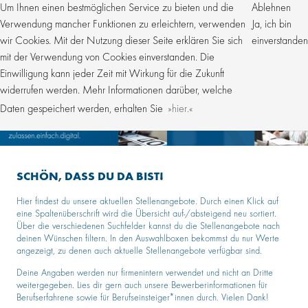
Um Ihnen einen bestmöglichen Service zu bieten und die
Ablehnen
Verwendung mancher Funktionen zu erleichtern, verwenden
Ja, ich bin
wir Cookies. Mit der Nutzung dieser Seite erklären Sie sich
einverstanden
mit der Verwendung von Cookies einverstanden. Die
Einwilligung kann jeder Zeit mit Wirkung für die Zukunft
widerrufen werden. Mehr Informationen darüber, welche
Daten gespeichert werden, erhalten Sie
hier.
SCHÖN, DASS DU DA BIST!
Hier findest du unsere aktuellen Stellenangebote. Durch einen Klick auf
eine Spaltenüberschrift wird die Übersicht auf-/absteigend neu sortiert.
Über die verschiedenen Suchfelder kannst du die Stellenangebote nach
deinen Wünschen filtern. In den Auswahlboxen bekommst du nur Werte
angezeigt, zu denen auch aktuelle Stellenangebote verfügbar sind.
Deine Angaben werden nur firmenintern verwendet und nicht an Dritte
weitergegeben. Lies dir gern auch unsere Bewerberinformationen für
Berufserfahrene sowie für Berufseinsteiger*innen durch. Vielen Dank!