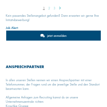
1
2
3
Kein passendes Stellenangebot gefunden? Dann erwarten wir gerne Ihre
Initiativbewerbung!
Job Alert:
jetzt anmelden
ANSPRECHPARTNER
In allen unseren Stellen nennen wir einen Ansprechpartner mit einer
Telefonnummer, der Fragen rund um die jeweilige Stelle und den Standort
beantworten kann.
Allgemeine Anfragen zum Recruiting kannst du an unsere
Unternehmenszentrale richten:
Kroschke Gruppe