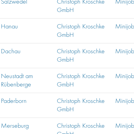
Salzwedel
Christoph Kroschke
Minijo
GmbH
Hanau
Christoph Kroschke
Minijo
GmbH
Dachau
Christoph Kroschke
Minijo
GmbH
Neustadt am
Christoph Kroschke
Minijo
Rübenberge
GmbH
Paderborn
Christoph Kroschke
Minijo
GmbH
Merseburg
Christoph Kroschke
Minijo