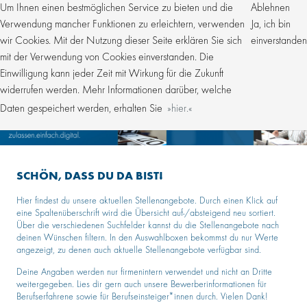
Um Ihnen einen bestmöglichen Service zu bieten und die
Ablehnen
Verwendung mancher Funktionen zu erleichtern, verwenden
Ja, ich bin
wir Cookies. Mit der Nutzung dieser Seite erklären Sie sich
einverstanden
mit der Verwendung von Cookies einverstanden. Die
Einwilligung kann jeder Zeit mit Wirkung für die Zukunft
widerrufen werden. Mehr Informationen darüber, welche
Daten gespeichert werden, erhalten Sie
hier.
SCHÖN, DASS DU DA BIST!
Hier findest du unsere aktuellen Stellenangebote. Durch einen Klick auf
eine Spaltenüberschrift wird die Übersicht auf-/absteigend neu sortiert.
Über die verschiedenen Suchfelder kannst du die Stellenangebote nach
deinen Wünschen filtern. In den Auswahlboxen bekommst du nur Werte
angezeigt, zu denen auch aktuelle Stellenangebote verfügbar sind.
Deine Angaben werden nur firmenintern verwendet und nicht an Dritte
weitergegeben. Lies dir gern auch unsere Bewerberinformationen für
Berufserfahrene sowie für Berufseinsteiger*innen durch. Vielen Dank!