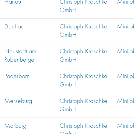
Hanau
Christoph Kroschke
Minijo
GmbH
Dachau
Christoph Kroschke
Minijo
GmbH
Neustadt am
Christoph Kroschke
Minijo
Rübenberge
GmbH
Paderborn
Christoph Kroschke
Minijo
GmbH
Merseburg
Christoph Kroschke
Minijo
GmbH
Marburg
Christoph Kroschke
Minijo