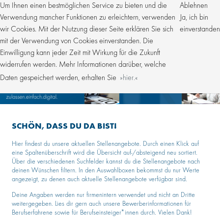
Um Ihnen einen bestmöglichen Service zu bieten und die
Ablehnen
Verwendung mancher Funktionen zu erleichtern, verwenden
Ja, ich bin
wir Cookies. Mit der Nutzung dieser Seite erklären Sie sich
einverstanden
mit der Verwendung von Cookies einverstanden. Die
Einwilligung kann jeder Zeit mit Wirkung für die Zukunft
widerrufen werden. Mehr Informationen darüber, welche
Daten gespeichert werden, erhalten Sie
hier.
SCHÖN, DASS DU DA BIST!
Hier findest du unsere aktuellen Stellenangebote. Durch einen Klick auf
eine Spaltenüberschrift wird die Übersicht auf-/absteigend neu sortiert.
Über die verschiedenen Suchfelder kannst du die Stellenangebote nach
deinen Wünschen filtern. In den Auswahlboxen bekommst du nur Werte
angezeigt, zu denen auch aktuelle Stellenangebote verfügbar sind.
Deine Angaben werden nur firmenintern verwendet und nicht an Dritte
weitergegeben. Lies dir gern auch unsere Bewerberinformationen für
Berufserfahrene sowie für Berufseinsteiger*innen durch. Vielen Dank!