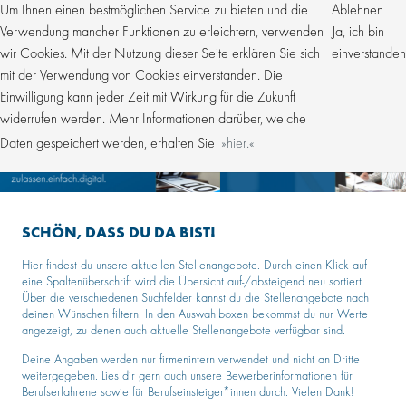
Um Ihnen einen bestmöglichen Service zu bieten und die
Ablehnen
Verwendung mancher Funktionen zu erleichtern, verwenden
Ja, ich bin
wir Cookies. Mit der Nutzung dieser Seite erklären Sie sich
einverstanden
mit der Verwendung von Cookies einverstanden. Die
Einwilligung kann jeder Zeit mit Wirkung für die Zukunft
widerrufen werden. Mehr Informationen darüber, welche
Daten gespeichert werden, erhalten Sie
hier.
SCHÖN, DASS DU DA BIST!
Hier findest du unsere aktuellen Stellenangebote. Durch einen Klick auf
eine Spaltenüberschrift wird die Übersicht auf-/absteigend neu sortiert.
Über die verschiedenen Suchfelder kannst du die Stellenangebote nach
deinen Wünschen filtern. In den Auswahlboxen bekommst du nur Werte
angezeigt, zu denen auch aktuelle Stellenangebote verfügbar sind.
Deine Angaben werden nur firmenintern verwendet und nicht an Dritte
weitergegeben. Lies dir gern auch unsere Bewerberinformationen für
Berufserfahrene sowie für Berufseinsteiger*innen durch. Vielen Dank!