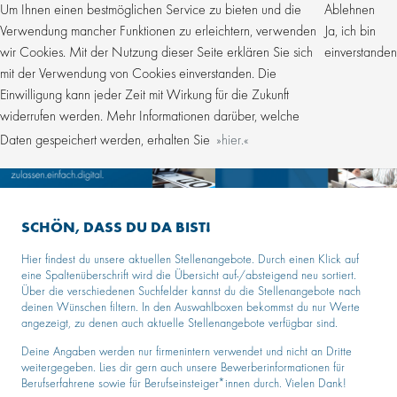
Um Ihnen einen bestmöglichen Service zu bieten und die
Ablehnen
Verwendung mancher Funktionen zu erleichtern, verwenden
Ja, ich bin
wir Cookies. Mit der Nutzung dieser Seite erklären Sie sich
einverstanden
mit der Verwendung von Cookies einverstanden. Die
Einwilligung kann jeder Zeit mit Wirkung für die Zukunft
widerrufen werden. Mehr Informationen darüber, welche
Daten gespeichert werden, erhalten Sie
hier.
SCHÖN, DASS DU DA BIST!
Hier findest du unsere aktuellen Stellenangebote. Durch einen Klick auf
eine Spaltenüberschrift wird die Übersicht auf-/absteigend neu sortiert.
Über die verschiedenen Suchfelder kannst du die Stellenangebote nach
deinen Wünschen filtern. In den Auswahlboxen bekommst du nur Werte
angezeigt, zu denen auch aktuelle Stellenangebote verfügbar sind.
Deine Angaben werden nur firmenintern verwendet und nicht an Dritte
weitergegeben. Lies dir gern auch unsere Bewerberinformationen für
Berufserfahrene sowie für Berufseinsteiger*innen durch. Vielen Dank!