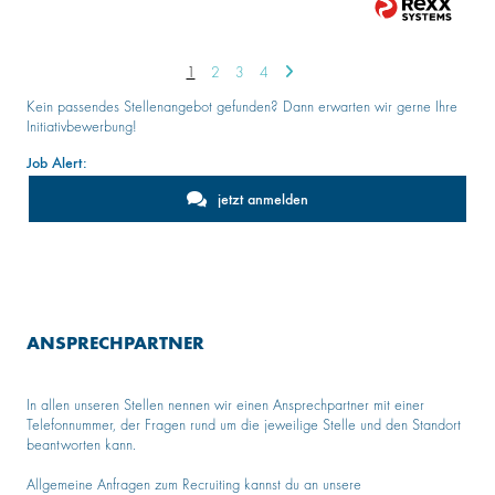
1
2
3
4
Kein passendes Stellenangebot gefunden? Dann erwarten wir gerne Ihre
Initiativbewerbung!
Job Alert:
jetzt anmelden
ANSPRECHPARTNER
In allen unseren Stellen nennen wir einen Ansprechpartner mit einer
Telefonnummer, der Fragen rund um die jeweilige Stelle und den Standort
beantworten kann.
Allgemeine Anfragen zum Recruiting kannst du an unsere