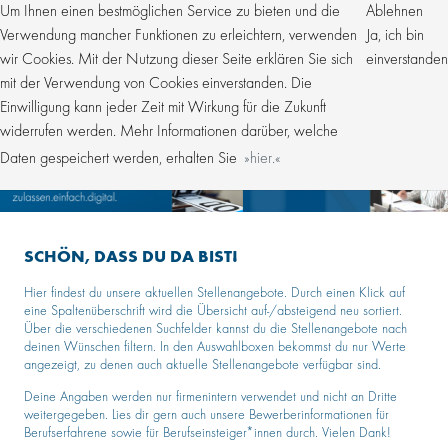
Um Ihnen einen bestmöglichen Service zu bieten und die
Ablehnen
Verwendung mancher Funktionen zu erleichtern, verwenden
Ja, ich bin
wir Cookies. Mit der Nutzung dieser Seite erklären Sie sich
einverstanden
mit der Verwendung von Cookies einverstanden. Die
Einwilligung kann jeder Zeit mit Wirkung für die Zukunft
widerrufen werden. Mehr Informationen darüber, welche
Daten gespeichert werden, erhalten Sie
hier.
SCHÖN, DASS DU DA BIST!
Hier findest du unsere aktuellen Stellenangebote. Durch einen Klick auf
eine Spaltenüberschrift wird die Übersicht auf-/absteigend neu sortiert.
Über die verschiedenen Suchfelder kannst du die Stellenangebote nach
deinen Wünschen filtern. In den Auswahlboxen bekommst du nur Werte
angezeigt, zu denen auch aktuelle Stellenangebote verfügbar sind.
Deine Angaben werden nur firmenintern verwendet und nicht an Dritte
weitergegeben. Lies dir gern auch unsere Bewerberinformationen für
Berufserfahrene sowie für Berufseinsteiger*innen durch. Vielen Dank!