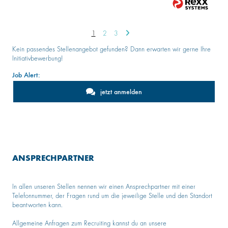
1
2
3
Kein passendes Stellenangebot gefunden? Dann erwarten wir gerne Ihre
Initiativbewerbung!
Job Alert:
jetzt anmelden
ANSPRECHPARTNER
In allen unseren Stellen nennen wir einen Ansprechpartner mit einer
Telefonnummer, der Fragen rund um die jeweilige Stelle und den Standort
beantworten kann.
Allgemeine Anfragen zum Recruiting kannst du an unsere