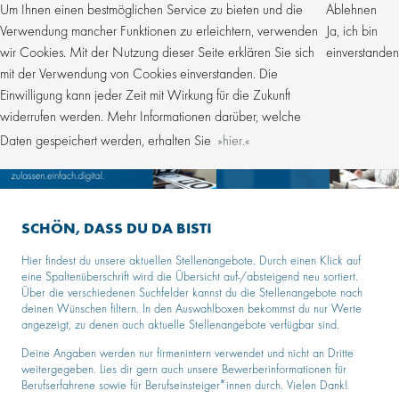
Um Ihnen einen bestmöglichen Service zu bieten und die
Ablehnen
Verwendung mancher Funktionen zu erleichtern, verwenden
Ja, ich bin
wir Cookies. Mit der Nutzung dieser Seite erklären Sie sich
einverstanden
mit der Verwendung von Cookies einverstanden. Die
Einwilligung kann jeder Zeit mit Wirkung für die Zukunft
widerrufen werden. Mehr Informationen darüber, welche
Daten gespeichert werden, erhalten Sie
hier.
SCHÖN, DASS DU DA BIST!
Hier findest du unsere aktuellen Stellenangebote. Durch einen Klick auf
eine Spaltenüberschrift wird die Übersicht auf-/absteigend neu sortiert.
Über die verschiedenen Suchfelder kannst du die Stellenangebote nach
deinen Wünschen filtern. In den Auswahlboxen bekommst du nur Werte
angezeigt, zu denen auch aktuelle Stellenangebote verfügbar sind.
Deine Angaben werden nur firmenintern verwendet und nicht an Dritte
weitergegeben. Lies dir gern auch unsere Bewerberinformationen für
Berufserfahrene sowie für Berufseinsteiger*innen durch. Vielen Dank!