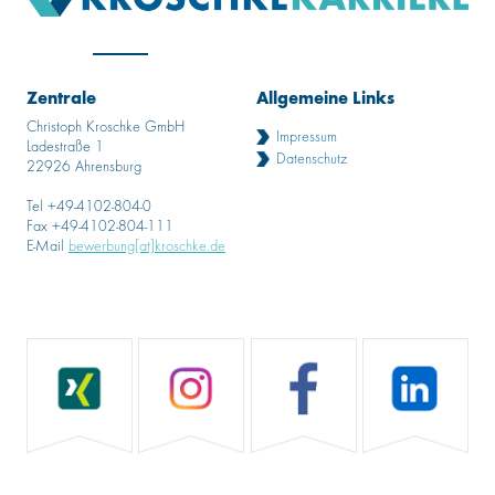
Zentrale
Allgemeine Links
Christoph Kroschke GmbH
Impressum
Ladestraße 1
Datenschutz
22926 Ahrensburg
Tel +49-4102-804-0
Fax +49-4102-804-111
E-Mail
bewerbung[at]kroschke.de