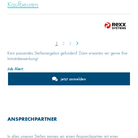
Kaufbeuren
1
2
3
Kein passendes Stellenangebot gefunden? Dann erwarten wir gerne Ihre
Initiativbewerbung!
Job Alert:
jetzt anmelden
ANSPRECHPARTNER
In allen unseren Stellen nennen wir einen Ansprechpartner mit einer