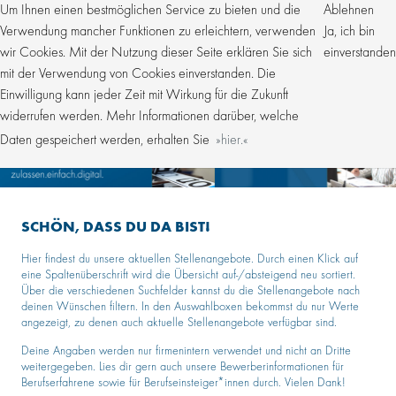
Um Ihnen einen bestmöglichen Service zu bieten und die
Ablehnen
Verwendung mancher Funktionen zu erleichtern, verwenden
Ja, ich bin
wir Cookies. Mit der Nutzung dieser Seite erklären Sie sich
einverstanden
mit der Verwendung von Cookies einverstanden. Die
Einwilligung kann jeder Zeit mit Wirkung für die Zukunft
widerrufen werden. Mehr Informationen darüber, welche
Daten gespeichert werden, erhalten Sie
hier.
SCHÖN, DASS DU DA BIST!
Hier findest du unsere aktuellen Stellenangebote. Durch einen Klick auf
eine Spaltenüberschrift wird die Übersicht auf-/absteigend neu sortiert.
Über die verschiedenen Suchfelder kannst du die Stellenangebote nach
deinen Wünschen filtern. In den Auswahlboxen bekommst du nur Werte
angezeigt, zu denen auch aktuelle Stellenangebote verfügbar sind.
Deine Angaben werden nur firmenintern verwendet und nicht an Dritte
weitergegeben. Lies dir gern auch unsere Bewerberinformationen für
Berufserfahrene sowie für Berufseinsteiger*innen durch. Vielen Dank!