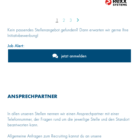
1
2
3
Kein passendes Stellenangebot gefunden? Dann erwarten wir gerne Ihre
Initiativbewerbung!
Job Alert:
jetzt anmelden
ANSPRECHPARTNER
In allen unseren Stellen nennen wir einen Ansprechpartner mit einer
Telefonnummer, der Fragen rund um die jeweilige Stelle und den Standort
beantworten kann.
Allgemeine Anfragen zum Recruiting kannst du an unsere