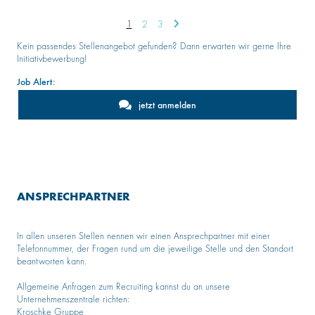
1
2
3
Kein passendes Stellenangebot gefunden? Dann erwarten wir gerne Ihre
Initiativbewerbung!
Job Alert:
jetzt anmelden
ANSPRECHPARTNER
In allen unseren Stellen nennen wir einen Ansprechpartner mit einer
Telefonnummer, der Fragen rund um die jeweilige Stelle und den Standort
beantworten kann.
Allgemeine Anfragen zum Recruiting kannst du an unsere
Unternehmenszentrale richten:
Kroschke Gruppe