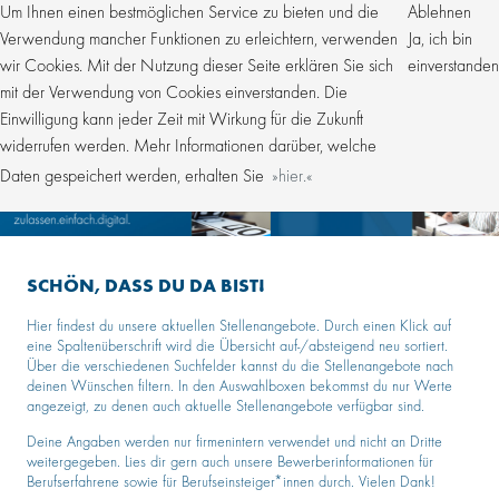
Um Ihnen einen bestmöglichen Service zu bieten und die
Ablehnen
Verwendung mancher Funktionen zu erleichtern, verwenden
Ja, ich bin
wir Cookies. Mit der Nutzung dieser Seite erklären Sie sich
einverstanden
mit der Verwendung von Cookies einverstanden. Die
Einwilligung kann jeder Zeit mit Wirkung für die Zukunft
widerrufen werden. Mehr Informationen darüber, welche
Daten gespeichert werden, erhalten Sie
hier.
SCHÖN, DASS DU DA BIST!
Hier findest du unsere aktuellen Stellenangebote. Durch einen Klick auf
eine Spaltenüberschrift wird die Übersicht auf-/absteigend neu sortiert.
Über die verschiedenen Suchfelder kannst du die Stellenangebote nach
deinen Wünschen filtern. In den Auswahlboxen bekommst du nur Werte
angezeigt, zu denen auch aktuelle Stellenangebote verfügbar sind.
Deine Angaben werden nur firmenintern verwendet und nicht an Dritte
weitergegeben. Lies dir gern auch unsere Bewerberinformationen für
Berufserfahrene sowie für Berufseinsteiger*innen durch. Vielen Dank!