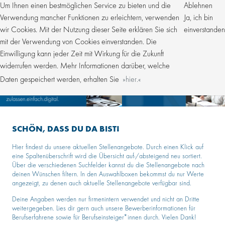
Um Ihnen einen bestmöglichen Service zu bieten und die
Ablehnen
Verwendung mancher Funktionen zu erleichtern, verwenden
Ja, ich bin
wir Cookies. Mit der Nutzung dieser Seite erklären Sie sich
einverstanden
mit der Verwendung von Cookies einverstanden. Die
Einwilligung kann jeder Zeit mit Wirkung für die Zukunft
widerrufen werden. Mehr Informationen darüber, welche
Daten gespeichert werden, erhalten Sie
hier.
SCHÖN, DASS DU DA BIST!
Hier findest du unsere aktuellen Stellenangebote. Durch einen Klick auf
eine Spaltenüberschrift wird die Übersicht auf-/absteigend neu sortiert.
Über die verschiedenen Suchfelder kannst du die Stellenangebote nach
deinen Wünschen filtern. In den Auswahlboxen bekommst du nur Werte
angezeigt, zu denen auch aktuelle Stellenangebote verfügbar sind.
Deine Angaben werden nur firmenintern verwendet und nicht an Dritte
weitergegeben. Lies dir gern auch unsere Bewerberinformationen für
Berufserfahrene sowie für Berufseinsteiger*innen durch. Vielen Dank!