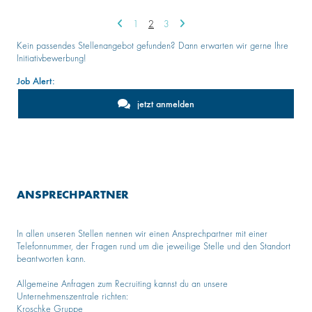
1
2
3
Kein passendes Stellenangebot gefunden? Dann erwarten wir gerne Ihre
Initiativbewerbung!
Job Alert:
jetzt anmelden
ANSPRECHPARTNER
In allen unseren Stellen nennen wir einen Ansprechpartner mit einer
Telefonnummer, der Fragen rund um die jeweilige Stelle und den Standort
beantworten kann.
Allgemeine Anfragen zum Recruiting kannst du an unsere
Unternehmenszentrale richten:
Kroschke Gruppe