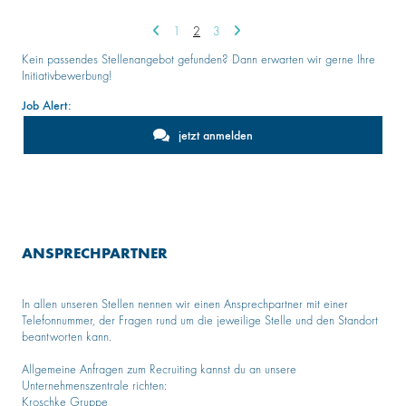
1
2
3
Kein passendes Stellenangebot gefunden? Dann erwarten wir gerne Ihre
Initiativbewerbung!
Job Alert:
jetzt anmelden
ANSPRECHPARTNER
In allen unseren Stellen nennen wir einen Ansprechpartner mit einer
Telefonnummer, der Fragen rund um die jeweilige Stelle und den Standort
beantworten kann.
Allgemeine Anfragen zum Recruiting kannst du an unsere
Unternehmenszentrale richten:
Kroschke Gruppe