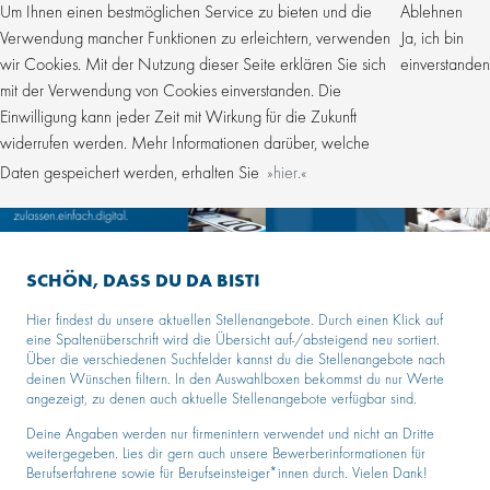
Um Ihnen einen bestmöglichen Service zu bieten und die
Ablehnen
Verwendung mancher Funktionen zu erleichtern, verwenden
Ja, ich bin
wir Cookies. Mit der Nutzung dieser Seite erklären Sie sich
einverstanden
mit der Verwendung von Cookies einverstanden. Die
Einwilligung kann jeder Zeit mit Wirkung für die Zukunft
widerrufen werden. Mehr Informationen darüber, welche
Daten gespeichert werden, erhalten Sie
hier.
SCHÖN, DASS DU DA BIST!
Hier findest du unsere aktuellen Stellenangebote. Durch einen Klick auf
eine Spaltenüberschrift wird die Übersicht auf-/absteigend neu sortiert.
Über die verschiedenen Suchfelder kannst du die Stellenangebote nach
deinen Wünschen filtern. In den Auswahlboxen bekommst du nur Werte
angezeigt, zu denen auch aktuelle Stellenangebote verfügbar sind.
Deine Angaben werden nur firmenintern verwendet und nicht an Dritte
weitergegeben. Lies dir gern auch unsere Bewerberinformationen für
Berufserfahrene sowie für Berufseinsteiger*innen durch. Vielen Dank!